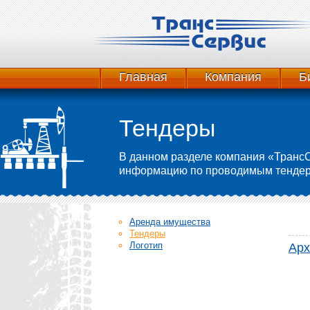
Главная
Компания
Б
Тендеры
В данном разделе компания «ТрансС
информацию по проводимым тендера
Аренда имущества
Тендеры
Логотип
Арх