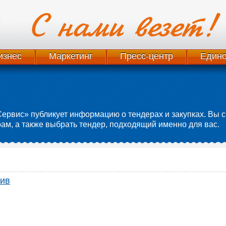
изнес
Маркетинг
Пресс-центр
Едино
ервис» публикует информацию о тендерах и закупках. Вы
м, а также выбрать тендер, подходящий именно для вас.
ив